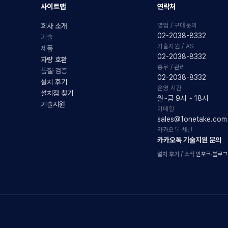
사이트맵
연락처
영업 / 구매문의
회사 소개
02-2038-8332
기술
기술지원 / AS
제품
02-2038-8332
차량 호환
총무 / 관리
품질·검증
02-2038-8332
설치 후기
운영 시간
설치점 찾기
월~금 9시 ~ 18시
기술지원
이메일
sales@1onetake.com
카카오톡 채널
카카오톡 기술지원 문의
설치 후기 / 소식
인포크
·
블로그