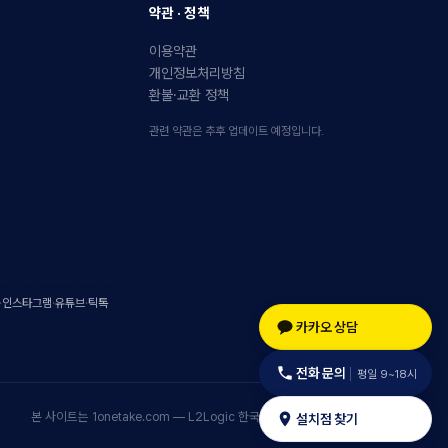
약관 · 정책
이용약관
개인정보처리방침
환불·교환 정책
관련 약관은 추후 업데이트 예정입니다.
·
인스타그램
·
유튜브
·
틱톡
카카오 상담
전화 문의
평일 9~18시
본 사이트는 1onetake.com — L2Logic 한국 공식 채널입니다.
설치점 찾기