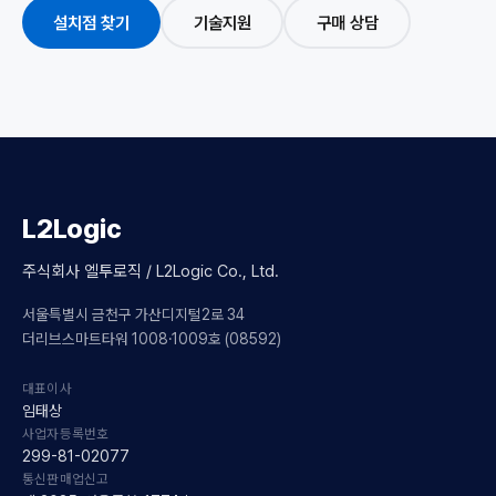
설치점 찾기
기술지원
구매 상담
L2Logic
주식회사 엘투로직 / L2Logic Co., Ltd.
서울특별시 금천구 가산디지털2로 34
더리브스마트타워 1008·1009호 (08592)
대표이사
임태상
사업자등록번호
299-81-02077
통신판매업신고