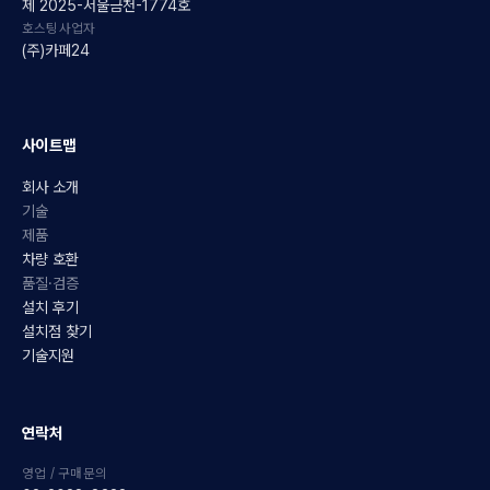
제 2025-서울금천-1774호
호스팅사업자
(주)카페24
사이트맵
회사 소개
기술
제품
차량 호환
품질·검증
설치 후기
설치점 찾기
기술지원
연락처
영업 / 구매문의