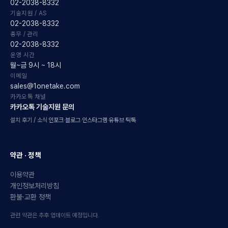
02-2038-8332
기술지원 / AS
02-2038-8332
총무 / 관리
02-2038-8332
운영 시간
월~금 9시 ~ 18시
이메일
sales@1onetake.com
카카오톡 채널
카카오톡 기술지원 문의
설치 후기 / 소식
인포크
·
블로그
·
인스타그램
·
유튜브
·
틱톡
약관 · 정책
이용약관
개인정보처리방침
환불·교환 정책
관련 약관은 추후 업데이트 예정입니다.