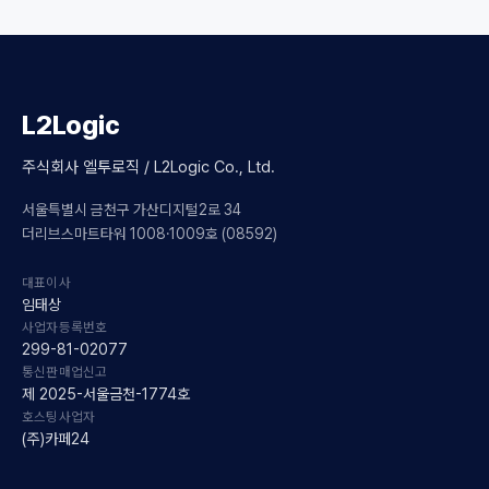
L2Logic
주식회사 엘투로직 / L2Logic Co., Ltd.
서울특별시 금천구 가산디지털2로 34
더리브스마트타워 1008·1009호 (08592)
대표이사
임태상
사업자등록번호
299-81-02077
통신판매업신고
제 2025-서울금천-1774호
호스팅사업자
(주)카페24