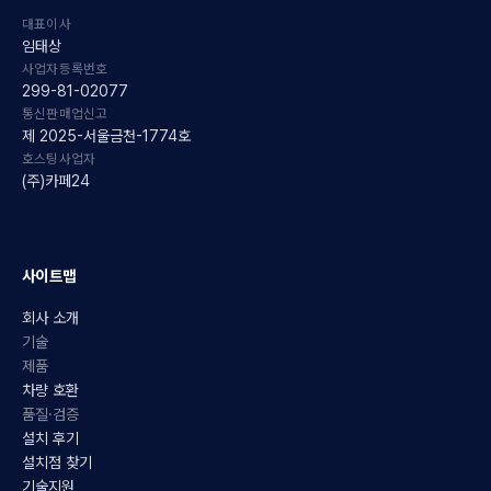
대표이사
임태상
사업자등록번호
299-81-02077
통신판매업신고
제 2025-서울금천-1774호
호스팅사업자
(주)카페24
사이트맵
회사 소개
기술
제품
차량 호환
품질·검증
설치 후기
설치점 찾기
기술지원