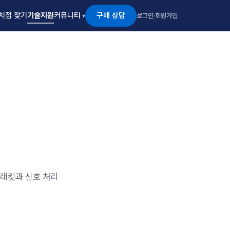
구매 상담
치점 찾기
기술지원
커뮤니티
로그인
·
회원가입
 브래킷과 신호 처리