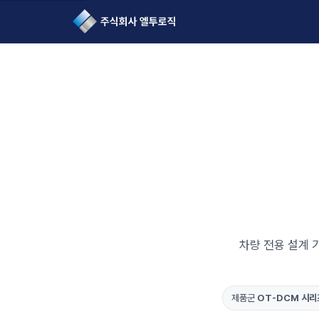
L2Logic 1onetake
차량 전용 설계 기
제품군
OT-DCM 시리