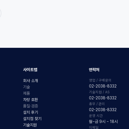
사이트맵
연락처
영업 / 구매문의
회사 소개
02-2038-8332
기술
기술지원 / AS
제품
02-2038-8332
차량 호환
총무 / 관리
품질·검증
02-2038-8332
설치 후기
운영 시간
설치점 찾기
월~금 9시 ~ 18시
기술지원
이메일