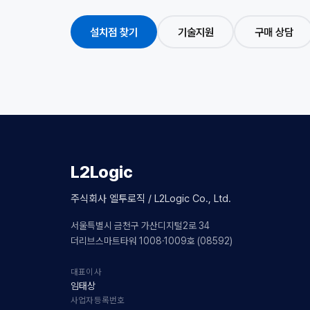
설치점 찾기
기술지원
구매 상담
L2Logic
주식회사 엘투로직 / L2Logic Co., Ltd.
서울특별시 금천구 가산디지털2로 34
더리브스마트타워 1008·1009호 (08592)
대표이사
임태상
사업자등록번호