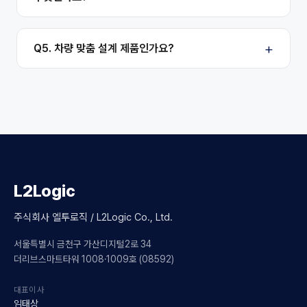
Q5. 차량 맞춤 설계 제품인가요?
L2Logic
주식회사 엘투로직 / L2Logic Co., Ltd.
서울특별시 금천구 가산디지털2로 34
더리브스마트타워 1008·1009호 (08592)
대표이사
임태상