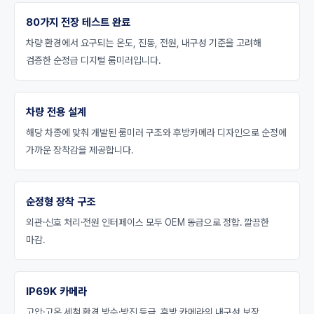
80가지 전장 테스트 완료
차량 환경에서 요구되는 온도, 진동, 전원, 내구성 기준을 고려해
검증한 순정급 디지털 룸미러입니다.
차량 전용 설계
해당 차종에 맞춰 개발된 룸미러 구조와 후방카메라 디자인으로 순정에
가까운 장착감을 제공합니다.
순정형 장착 구조
외관·신호 처리·전원 인터페이스 모두 OEM 동급으로 정합. 깔끔한
마감.
IP69K 카메라
고압·고온 세척 환경 방수·방진 등급. 후방 카메라의 내구성 보장.