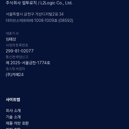
주식회사 엘투로직 / L2Logic Co., Ltd.
서울특별시 금천구 가산디지털2로 34
더리브스마트타워 1008·1009호 (08592)
대표이사
임태상
사업자등록번호
299-81-02077
통신판매업신고
제 2025-서울금천-1774호
호스팅사업자
(주)카페24
사이트맵
회사 소개
기술 소개
제품·차량 호환