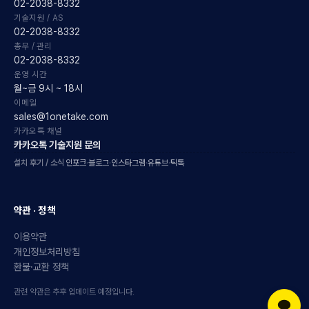
02-2038-8332
기술지원 / AS
02-2038-8332
총무 / 관리
02-2038-8332
운영 시간
월~금 9시 ~ 18시
이메일
sales@1onetake.com
카카오톡 채널
카카오톡 기술지원 문의
설치 후기 / 소식
인포크
·
블로그
·
인스타그램
·
유튜브
·
틱톡
약관 · 정책
이용약관
개인정보처리방침
환불·교환 정책
관련 약관은 추후 업데이트 예정입니다.