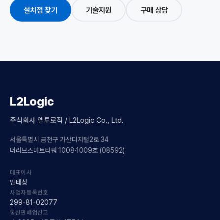
설치점 찾기
기술지원
구매 상담
L2Logic
주식회사 엘투로직 / L2Logic Co., Ltd.
서울특별시 금천구 가산디지털2로 34
더리브스마트타워 1008·1009호 (08592)
대표이사
임태상
사업자등록번호
299-81-02077
통신판매업신고