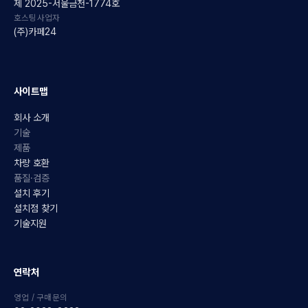
제 2025-서울금천-1774호
호스팅사업자
(주)카페24
사이트맵
회사 소개
기술
제품
차량 호환
품질·검증
설치 후기
설치점 찾기
기술지원
연락처
영업 / 구매문의