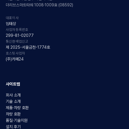
더리브스마트타워 1008·1009호 (08592)
대표이사
임태상
사업자등록번호
299-81-02077
통신판매업신고
제 2025-서울금천-1774호
호스팅사업자
(주)카페24
사이트맵
회사 소개
기술 소개
제품·차량 호환
차량 호환
품질·기술지원
설치 후기