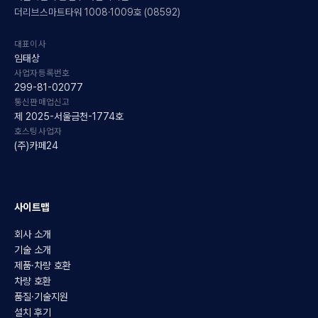
더리브스마트타워 1008·1009호 (08592)
대표이사
임태상
사업자등록번호
299-81-02077
통신판매업신고
제 2025-서울금천-1774호
호스팅사업자
(주)카페24
사이트맵
회사 소개
기술 소개
제품·차량 호환
차량 호환
품질·기술지원
설치 후기