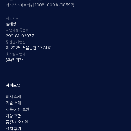
더리브스마트타워 1008·1009호 (08592)
대표이사
임태상
사업자등록번호
299-81-02077
통신판매업신고
제 2025-서울금천-1774호
호스팅사업자
(주)카페24
사이트맵
회사 소개
기술 소개
제품·차량 호환
차량 호환
품질·기술지원
설치 후기